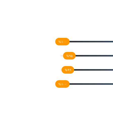
١٠٠%
٩٥%
٩٦%
١٠٠%