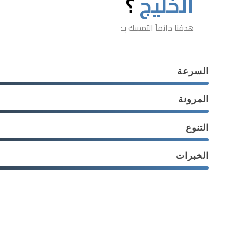
الخليج
؟
هدفنا دائماً التمسك بـ:
السرعة
المرونة
التنوع
الخبرات