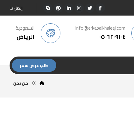
إتصل بنا
info@erkabalkhaleej.com
السعودية
٠٥٠٦٢٠٩١٠٤
الرياض
طلب عرض سعر
من نحن