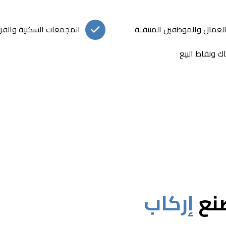
لعمال والموظفين المتنقلة
المجمعات السكنية والقر
ك ونقاط البيع
صنع
إركاب