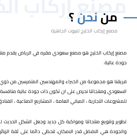
مصنع إركاب الخ
من
نحن
؟
مصنع إركاب الخليج للبيوت الجاهزة
مصنع إركاب الخليج هو مصنع سعودي مقره في الرياض يقدم منتجا
جودة عالية.
فريقنا هو مجموعة من الخبراء والمهندسين المتمرسين من ذوي ا
السعودي ومنتجاتنا نحرص على ان تكون ذات جودة عالية منافسة ع
للمشروعات التجارية ، المباني العامة ، المشاريع الصناعية ، الفن
تطوير وتنويع منتجاتنا ومواكبة كل جديد وجعل الشكل الحديث لمن
والجودة هي الافضل قدر الامكان، لنحظى دائما على ثقة الزبائن