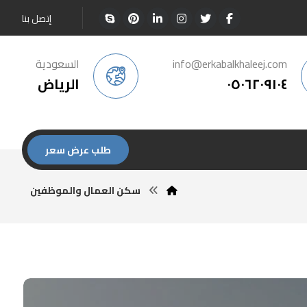
إتصل بنا
info@erkabalkhaleej.com
السعودية
٠٥٠٦٢٠٩١٠٤
الرياض
طلب عرض سعر
سكن العمال والموظفين