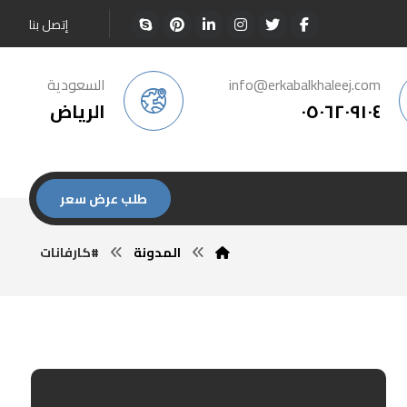
إتصل بنا
info@erkabalkhaleej.com
السعودية
٠٥٠٦٢٠٩١٠٤
الرياض
طلب عرض سعر
المدونة
#كارفانات